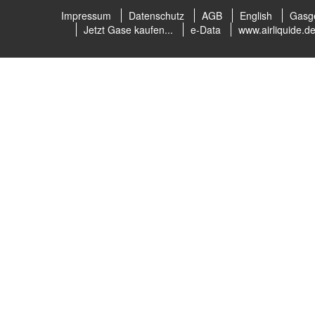
Impressum
Datenschutz
AGB
English
Gasge
Jetzt Gase kaufen...
e-Data
www.airliquide.d