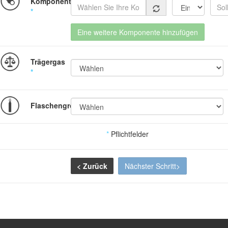
Komponenten
Bestandteil
Unit
*
Eine weitere Komponente hinzufügen
Trägergas
*
Flaschengröße
*
Pflichtfelder
< Zurück
Nächster Schritt>